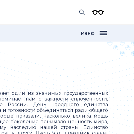
Меню
чает один из значимых государственных
поминает нам о важности сплочённости,
ее России. День народного единства
а и готовности объединяться ради общего
торые показали, насколько велика мощь
ющее поколение понимало ценность мира,
му наследию нашей страны. Единство
уг к другу. Пусть этот праздник станет