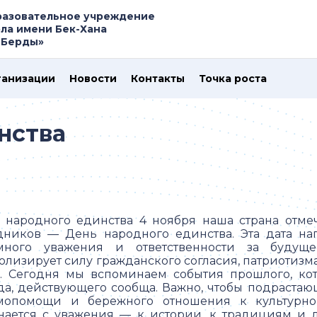
азовательное учреждение
ла имени Бек-Хана
-Берды»
ганизации
Новости
Контакты
Точка роста
нства
 народного единства 4 ноября наша страна отме
дников — День народного единства. Эта дата на
много уважения и ответственности за будущ
олизирует силу гражданского согласия, патриотизм
а. Сегодня мы вспоминаем события прошлого, ко
да, действующего сообща. Важно, чтобы подраста
мопомощи и бережного отношения к культурно
нается с уважения — к истории, к традициям и др