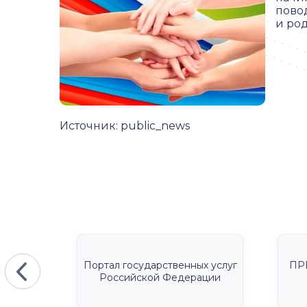
пово
и род
Источник:
public_news
КА
Портал государственных услуг
ПР
Российской Федерации