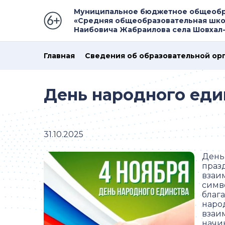
Муниципальное бюджетное общеобр
«Средняя общеобразовательная шко
Наибовича Жабраилова села Шовхал
Главная
Сведения об образовательной ор
День народного еди
31.10.2025
День
праз
взаи
симв
благ
наро
взаи
начи