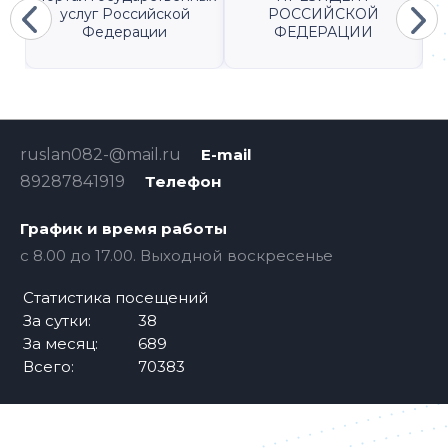
услуг Российской
РОССИЙСКОЙ
Федерации
ФЕДЕРАЦИИ
ruslan082-@mail.ru
E-mail
89287841919
Телефон
График и время работы
с 8.00 до 17.00. Выходной воскресенье
Статистика посещений
За сутки:
38
За месяц:
689
Всего:
70383